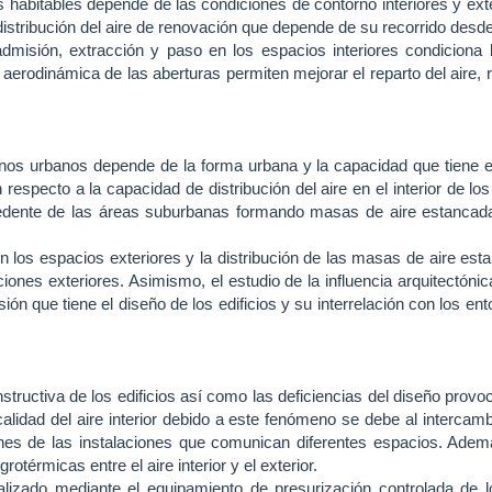
ios habitables depende de las condiciones de contorno interiores y ext
istribución del aire de renovación que depende de su recorrido desde
 admisión, extracción y paso en los espacios interiores condicion
y aerodinámica de las aberturas permiten mejorar el reparto del aire,
nos urbanos depende de la forma urbana y la capacidad que tiene el ai
especto a la capacidad de distribución del aire en el interior de los
procedente de las áreas suburbanas formando masas de aire estanc
n los espacios exteriores y la distribución de las masas de aire estan
iciones exteriores. Asimismo, el estudio de la influencia arquitectóni
ón que tiene el diseño de los edificios y su interrelación con los ent
uctiva de los edificios así como las deficiencias del diseño provocan l
 calidad del aire interior debido a este fenómeno se debe al intercam
iones de las instalaciones que comunican diferentes espacios. Ade
otérmicas entre el aire interior y el exterior.
s realizado mediante el equipamiento de presurización controlada de 