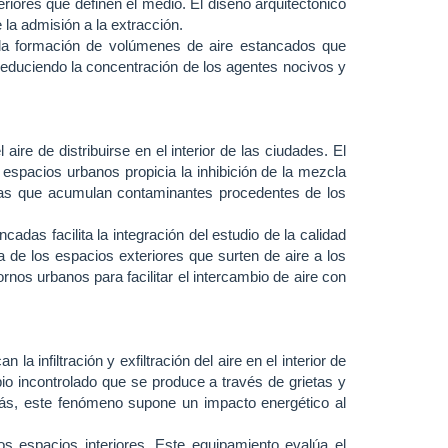
eriores que definen el medio. El diseño arquitectónico
 la admisión a la extracción.
a la formación de volúmenes de aire estancados que
 reduciendo la concentración de los agentes nocivos y
re de distribuirse en el interior de las ciudades. El
 espacios urbanos propicia la inhibición de la mezcla
adas que acumulan contaminantes procedentes de los
cadas facilita la integración del estudio de la calidad
ca de los espacios exteriores que surten de aire a los
ornos urbanos para facilitar el intercambio de aire con
a infiltración y exfiltración del aire en el interior de
bio incontrolado que se produce a través de grietas y
más, este fenómeno supone un impacto energético al
los espacios interiores. Este equipamiento evalúa el