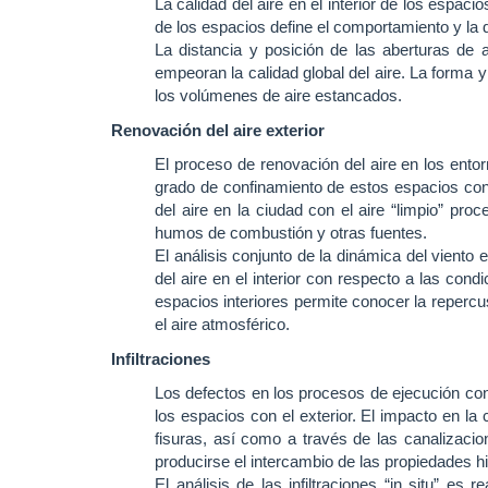
La calidad del aire en el interior de los espac
de los espacios define el comportamiento y la d
La distancia y posición de las aberturas de
empeoran la calidad global del aire. La forma 
los volúmenes de aire estancados.
Renovación del aire exterior
El proceso de renovación del aire en los entor
grado de confinamiento de estos espacios con r
del aire en la ciudad con el aire “limpio” 
humos de combustión y otras fuentes.
El análisis conjunto de la dinámica del viento e
del aire en el interior con respecto a las cond
espacios interiores permite conocer la repercusi
el aire atmosférico.
Infiltraciones
Los defectos en los procesos de ejecución constr
los espacios con el exterior. El impacto en la
fisuras, así como a través de las canalizac
producirse el intercambio de las propiedades higr
El análisis de las infiltraciones “in situ” e