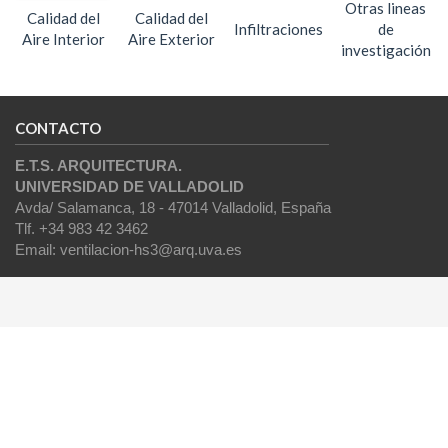
Otras lineas
Calidad del
Calidad del
Infiltraciones
de
Aire Interior
Aire Exterior
investigación
CONTACTO
E.T.S. ARQUITECTURA.
UNIVERSIDAD DE VALLADOLID
Avda/ Salamanca, 18 - 47014 Valladolid, España
Tlf. +34 983 42 3462
Email: ventilacion-hs3@arq.uva.es